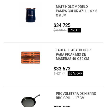
MATE HOLZ MODELO
PAMPA COLOR AZUL 14 X 8
X 8 CM
$34.725
$ 37064
6 % OFF
TABLA DE ASADO HOLZ
PARA PICAR MIX DE
MADERAS 40 X 30 CM
$33.673
$ 42144
20 % OFF
PROVOLETERA DE HIERRO
BBQ GRILL - 17 CM