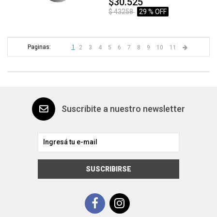
$30.525
$ 43258
29 % OFF
Paginas:
1
2
3
4
5
6
7
8
9
10
11
Suscribite a nuestro newsletter
SUSCRIBIRSE