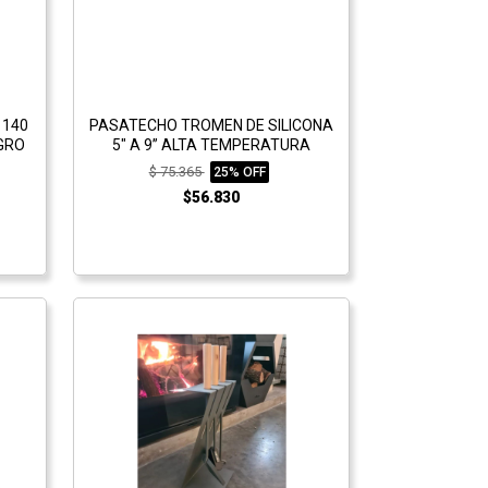
 140
PASATECHO TROMEN DE SILICONA
GRO
5" A 9” ALTA TEMPERATURA
$ 75.365
25% OFF
$56.830