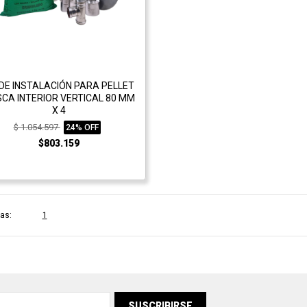
 DE INSTALACIÓN PARA PELLET
CA INTERIOR VERTICAL 80 MM
X 4
$ 1.054.597
24% OFF
$803.159
as:
1
SUSCRIBIRSE