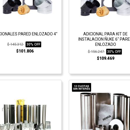
CIONALES PARED ENLOZADO 4"
ADICIONAL PARA KIT DE
INSTALACION ÑUKE 6" PAR
$ 145.312
ENLOZADO
30% OFF
$101.806
$ 156.247
30% OFF
$109.469