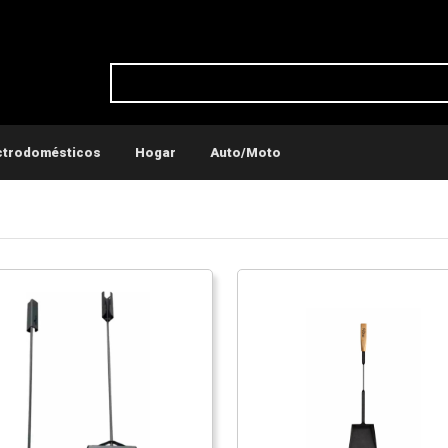
ctrodomésticos
Hogar
Auto/Moto
ticos
Conservadoras y recipientes térmicos