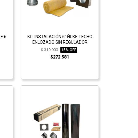
E 6
KIT INSTALACIÓN 6" ÑUKE TECHO
ENLOZADO SIN REGULADOR
$ 319.900
15% OFF
$272.581