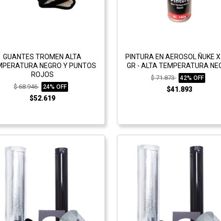
GUANTES TROMEN ALTA
PINTURA EN AEROSOL ÑUKE X
MPERATURA NEGRO Y PUNTOS
GR - ALTA TEMPERATURA NE
ROJOS
$ 71.873
42% OFF
$ 68.946
24% OFF
$41.893
$52.619