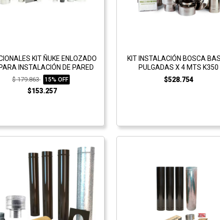
CIONALES KIT ÑUKE ENLOZADO
KIT INSTALACIÓN BOSCA BAS
 PARA INSTALACIÓN DE PARED
PULGADAS X 4 MTS K350
$ 179.863
$528.754
15% OFF
$153.257