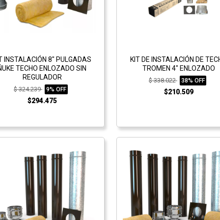
IT INSTALACIÓN 8" PULGADAS
KIT DE INSTALACIÓN DE TE
ÑUKE TECHO ENLOZADO SIN
TROMEN 4" ENLOZADO
REGULADOR
$ 338.022
38% OFF
$ 324.239
9% OFF
$210.509
$294.475