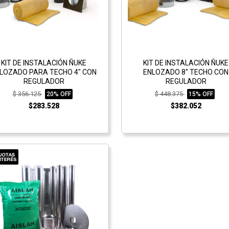
KIT DE INSTALACIÓN ÑUKE
KIT DE INSTALACIÓN ÑUKE
LOZADO PARA TECHO 4" CON
ENLOZADO 8" TECHO CON
REGULADOR
REGULADOR
$ 356.125
$ 448.375
20% OFF
15% OFF
$283.528
$382.052