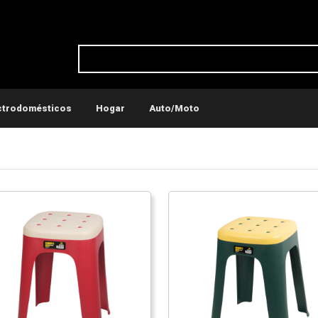
ctrodomésticos
Hogar
Auto/Moto
ticos
Conservadoras y recipientes térmicos