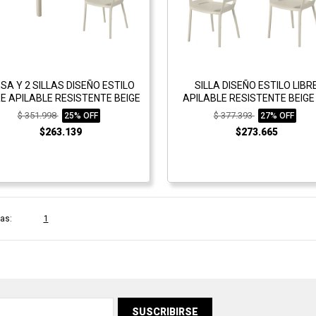
SA Y 2 SILLAS DISEÑO ESTILO
SILLA DISEÑO ESTILO LIBR
RE APILABLE RESISTENTE BEIGE
APILABLE RESISTENTE BEIGE 
$ 351.998
$ 377.393
25% OFF
27% OFF
$263.139
$273.665
as:
1
SUSCRIBIRSE