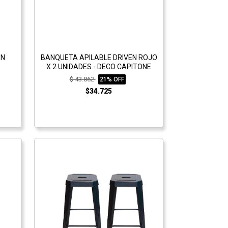
EN
BANQUETA APILABLE DRIVEN ROJO
X 2 UNIDADES - DECO CAPITONE
$ 43.862
21% OFF
$34.725