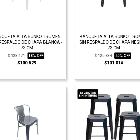
NQUETA ALTA RUNKO TROMEN
BANQUETA ALTA RUNKO TRO
 RESPALDO DE CHAPA BLANCA -
SIN RESPALDO DE CHAPA NEG
73 CM
73 CM
$ 123.171
$ 125.834
18% OFF
20% OFF
$100.529
$101.014