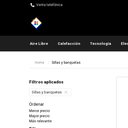
Venta telefónica
Aire Libre
Calefacción
Tecnología
Ele
Pequeños electrodomés
Home
Sillas y banquetas
Filtros aplicados
Sillas y banquetas
Ordenar
Menor precio
Mayor precio
Más relevante