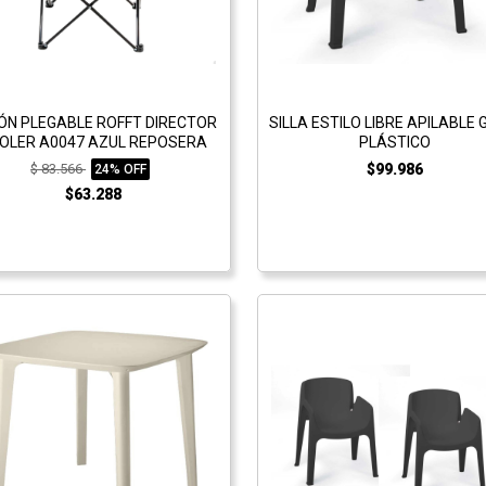
LÓN PLEGABLE ROFFT DIRECTOR
SILLA ESTILO LIBRE APILABLE G
OLER A0047 AZUL REPOSERA
PLÁSTICO
$ 83.566
$99.986
24% OFF
$63.288