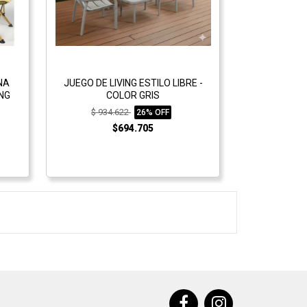
NA
JUEGO DE LIVING ESTILO LIBRE -
ING
COLOR GRIS
$ 934.622
26% OFF
$694.705