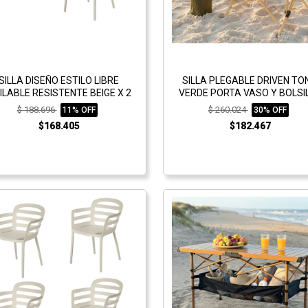
SILLA DISEÑO ESTILO LIBRE
SILLA PLEGABLE DRIVEN TO
ILABLE RESISTENTE BEIGE X 2
VERDE PORTA VASO Y BOLSI
$ 188.696
$ 260.024
11% OFF
30% OFF
$168.405
$182.467