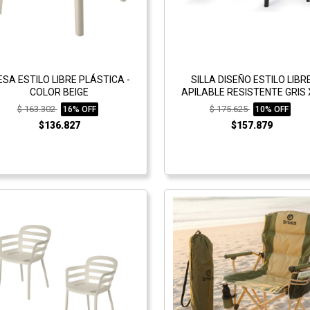
SA ESTILO LIBRE PLÁSTICA -
SILLA DISEÑO ESTILO LIBR
COLOR BEIGE
APILABLE RESISTENTE GRIS 
$ 163.302
$ 175.625
16% OFF
10% OFF
$136.827
$157.879