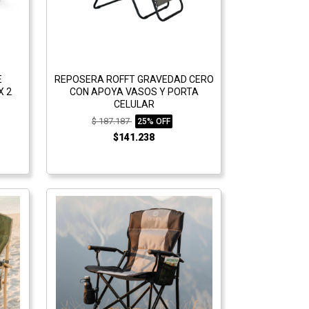
E
REPOSERA ROFFT GRAVEDAD CERO
X 2
CON APOYA VASOS Y PORTA
CELULAR
$ 187.187
25% OFF
$141.238