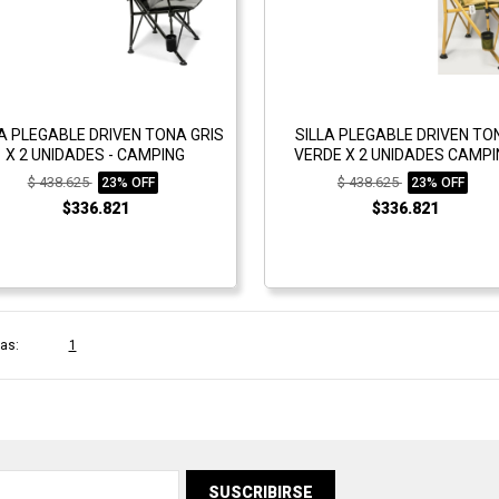
LA PLEGABLE DRIVEN TONA GRIS
SILLA PLEGABLE DRIVEN TO
X 2 UNIDADES - CAMPING
VERDE X 2 UNIDADES CAMP
$ 438.625
$ 438.625
23% OFF
23% OFF
$336.821
$336.821
as:
1
SUSCRIBIRSE