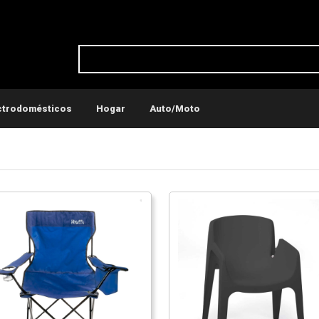
ctrodomésticos
Hogar
Auto/Moto
ticos
Conservadoras y recipientes térmicos