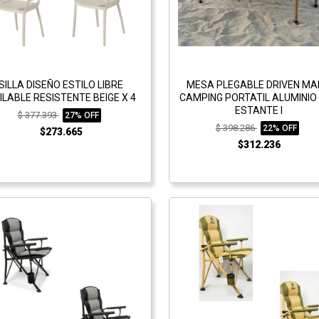
SILLA DISEÑO ESTILO LIBRE
MESA PLEGABLE DRIVEN M
ILABLE RESISTENTE BEIGE X 4
CAMPING PORTATIL ALUMINIO
ESTANTE I
$ 377.393
27% OFF
$ 398.286
22% OFF
$273.665
$312.236