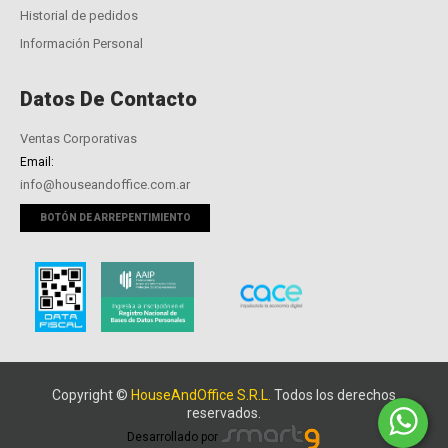
Historial de pedidos
Información Personal
Datos De Contacto
Ventas Corporativas
Email:
info@houseandoffice.com.ar
BOTÓN DE ARREPENTIMIENTO
Copyright ©
HouseAndOffice S.R.L.
Todos los derechos
reservados.
Desarrollado por