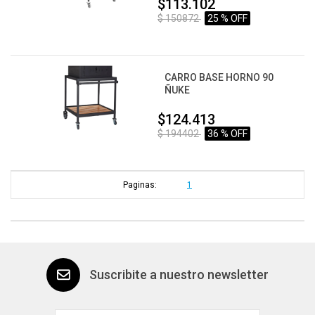
$113.102
$ 150872
25 % OFF
CARRO BASE HORNO 90
ÑUKE
$124.413
$ 194402
36 % OFF
Paginas:
1
Suscribite a nuestro newsletter