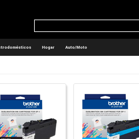
ctrodomésticos
Hogar
Auto/Moto
ticos
Conservadoras y recipientes térmicos