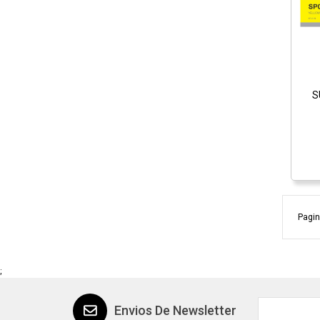
S
Pagin
;
Envios De Newsletter