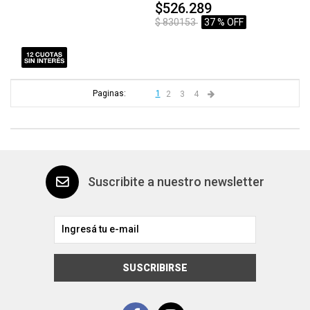
$526.289
$ 830153
37 % OFF
Paginas:
1
2
3
4
Suscribite a nuestro newsletter
SUSCRIBIRSE