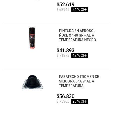
$52.619
$ 68946
24 % OFF
PINTURA EN AEROSOL
ÑUKE X 140 GR - ALTA
TEMPERATURA NEGRO
$41.893
$ 71873
42 % OFF
PASATECHO TROMEN DE
SILICONA 5" A 9” ALTA
TEMPERATURA
$56.830
$ 75365
25 % OFF