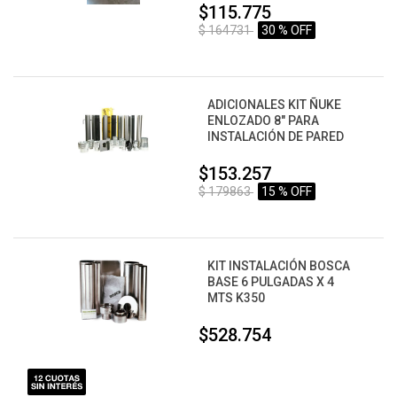
$115.775
$ 164731
30 % OFF
ADICIONALES KIT ÑUKE
ENLOZADO 8" PARA
INSTALACIÓN DE PARED
$153.257
$ 179863
15 % OFF
KIT INSTALACIÓN BOSCA
BASE 6 PULGADAS X 4
MTS K350
$528.754