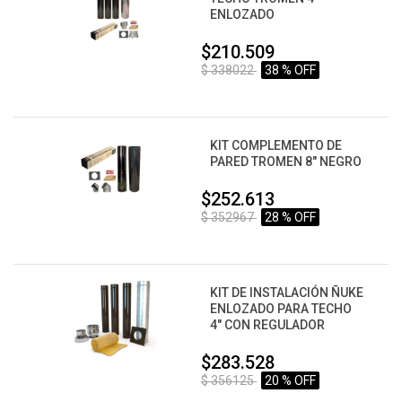
ENLOZADO
$210.509
$ 338022
38 % OFF
KIT COMPLEMENTO DE
PARED TROMEN 8" NEGRO
$252.613
$ 352967
28 % OFF
KIT DE INSTALACIÓN ÑUKE
ENLOZADO PARA TECHO
4" CON REGULADOR
$283.528
$ 356125
20 % OFF