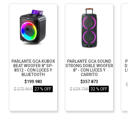
PARLANTE GCA KUBOX
PARLANTE GCA SOUND
PA
BEAT WOOFER 8" SP-
STRONG DOBLE WOOFER
DOB
8512 - CON LUCES Y
8" - CON LUCES Y
LUC
BLUETOOTH
CARRITO
$199.983
$357.873
$ 
$ 272.964
27 % OFF
$ 529.738
32 % OFF