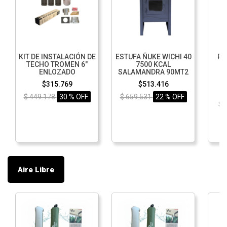
KIT DE INSTALACIÓN DE
ESTUFA ÑUKE WICHI 40
PA
TECHO TROMEN 6"
7500 KCAL
P
ENLOZADO
SALAMANDRA 90MT2
$315.769
$513.416
$ 449.178
30 % OFF
$ 659.531
22 % OFF
$ 
Aire Libre