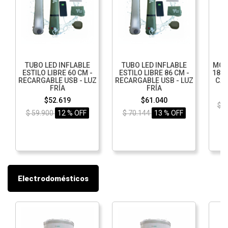
TUBO LED INFLABLE
TUBO LED INFLABLE
MOCH
ESTILO LIBRE 60 CM -
ESTILO LIBRE 86 CM -
18"
RECARGABLE USB - LUZ
RECARGABLE USB - LUZ
CAR
FRÍA
FRÍA
$52.619
$61.040
$ 
$ 59.900
12 % OFF
$ 70.144
13 % OFF
Electrodomésticos