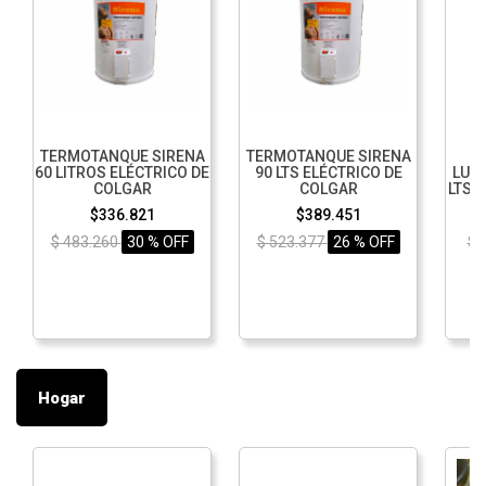
TERMOTANQUE SIRENA
TERMOTANQUE SIRENA
P
60 LITROS ELÉCTRICO DE
90 LTS ELÉCTRICO DE
LUSQ
COLGAR
COLGAR
LTS 
$336.821
$389.451
$ 483.260
30 % OFF
$ 523.377
26 % OFF
$ 
Hogar