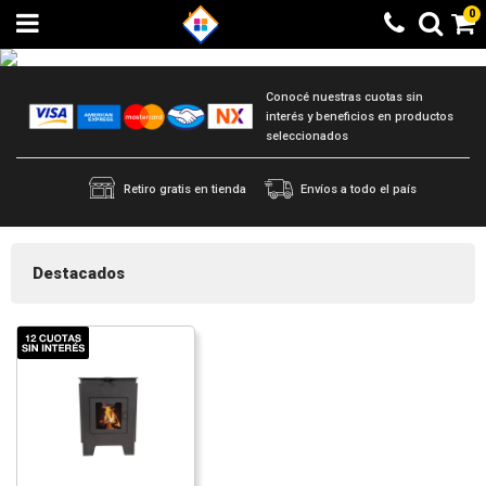
0
Conocé nuestras cuotas sin
interés y beneficios en productos
seleccionados
Retiro gratis en tienda
Envíos a todo el país
Destacados