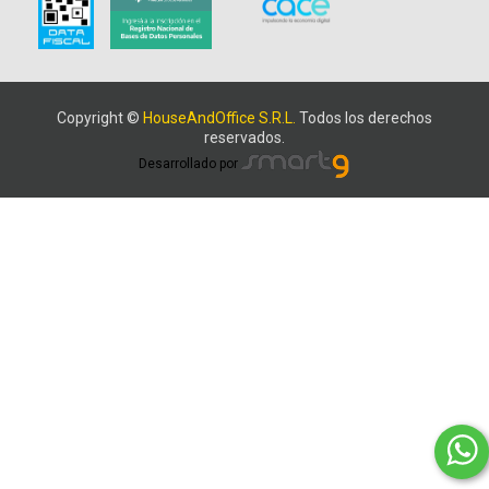
Copyright ©
HouseAndOffice S.R.L.
Todos los derechos
reservados.
Desarrollado por