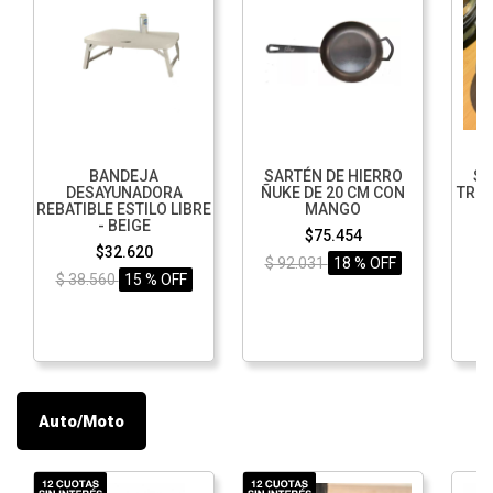
BANDEJA
SARTÉN DE HIERRO
SA
DESAYUNADORA
ÑUKE DE 20 CM CON
TROM
REBATIBLE ESTILO LIBRE
MANGO
- BEIGE
$75.454
$32.620
$ 92.031
18 % OFF
$ 38.560
15 % OFF
Auto/Moto