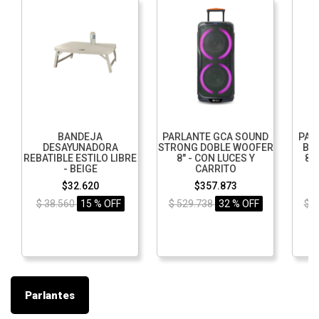
BANDEJA
PARLANTE GCA SOUND
PAR
DESAYUNADORA
STRONG DOBLE WOOFER
BEA
REBATIBLE ESTILO LIBRE
8" - CON LUCES Y
85
- BEIGE
CARRITO
$32.620
$357.873
$ 38.560
15 % OFF
$ 529.738
32 % OFF
$ 
Parlantes