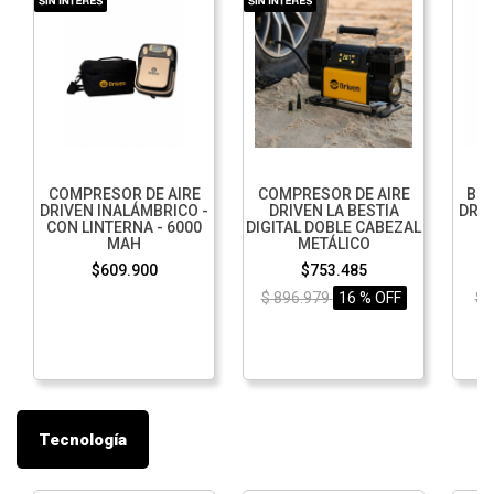
COMPRESOR DE AIRE
COMPRESOR DE AIRE
BID
DRIVEN INALÁMBRICO -
DRIVEN LA BESTIA
DRIV
CON LINTERNA - 6000
DIGITAL DOBLE CABEZAL
MAH
METÁLICO
$609.900
$753.485
$ 896.979
16 % OFF
$ 
Tecnología