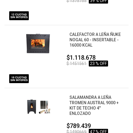
$ 1375755
39 % OFF
CALEFACTOR A LEÑA ÑUKE
NOGAL 60 - INSERTABLE -
16000 KCAL
$1.118.678
$ 1451561
23 % OFF
SALAMANDRA A LEÑA
TROMEN AUSTRAL 9000 +
KIT DE TECHO 4"
ENLOZADO
$789.439
$ 1490669
47 % OFF