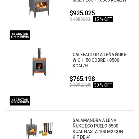
MULTI ECO - 10000 KCAL/H
$925.025
$ 1085603
15 % OFF
CALEFACTOR A LEÑA ÑUKE
WICHI 50 COBRE - 8500
KCAL/H
$765.198
$ 1092188
30 % OFF
SALAMANDRA A LEÑA
ÑUKE ECO PUELO 8500
KCAL HASTA 100 M2 CON
KIT DE 4"