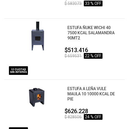
$ 583073
33 % OFF
ESTUFA ÑUKE WICHI 40
7500 KCAL SALAMANDRA
90MT2
$513.416
$ 659531
22 % OFF
ESTUFA A LEÑA VULE
MAULA 10 10000 KCAL DE
PIE
$626.228
$ 828506
24 % OFF