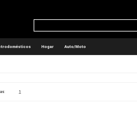
ctrodomésticos
Hogar
Auto/Moto
ticos
Conservadoras y recipientes térmicos
as:
1