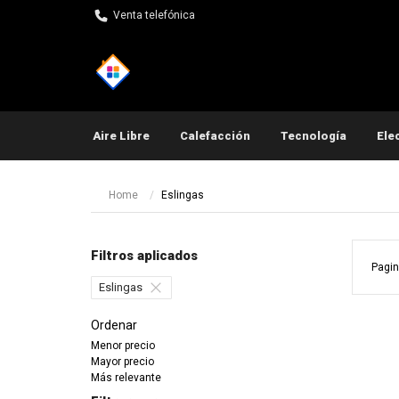
Venta telefónica
Aire Libre
Calefacción
Tecnología
Ele
Pequeños electrodomés
Home
Eslingas
Filtros aplicados
Pagin
Eslingas
Ordenar
Menor precio
Mayor precio
Más relevante