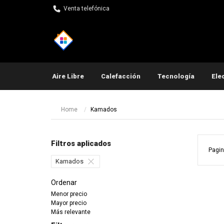
Venta telefónica
Aire Libre
Calefacción
Tecnología
Ele
Pequeños electrodomés
Home
Kamados
Filtros aplicados
Pagin
Kamados
Ordenar
Menor precio
Mayor precio
Más relevante