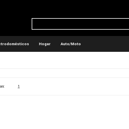
ctrodomésticos
Hogar
Auto/Moto
ticos
Conservadoras y recipientes térmicos
as:
1