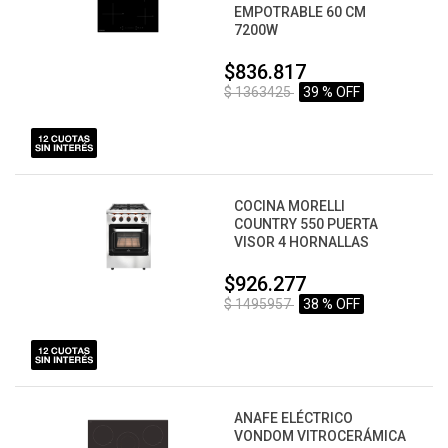
EMPOTRABLE 60 CM
7200W
$836.817
$ 1363425
39 % OFF
COCINA MORELLI
COUNTRY 550 PUERTA
VISOR 4 HORNALLAS
$926.277
$ 1495957
38 % OFF
ANAFE ELÉCTRICO
VONDOM VITROCERÁMICA