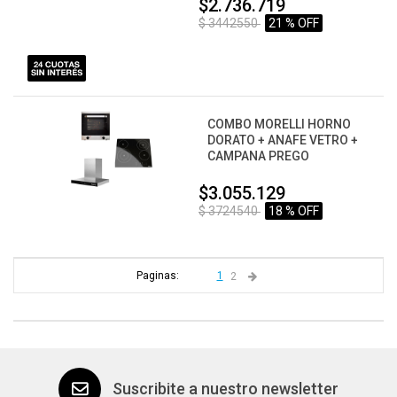
$2.736.719
$ 3442550
21 % OFF
COMBO MORELLI HORNO
DORATO + ANAFE VETRO +
CAMPANA PREGO
$3.055.129
$ 3724540
18 % OFF
Paginas:
1
2
Suscribite a nuestro newsletter