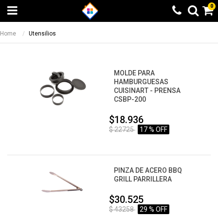
0
Home
Utensilios
MOLDE PARA
HAMBURGUESAS
CUISINART - PRENSA
CSBP-200
$18.936
$ 22725
17 % OFF
PINZA DE ACERO BBQ
GRILL PARRILLERA
$30.525
$ 43258
29 % OFF