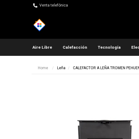
Venta telefónica
Aire Libre
Calefacción
Tecnología
Ele
Pequeños electrodomés
Home
Leña
CALEFACTOR A LEÑA TROMEN PEHUEN 
Ot
Ot