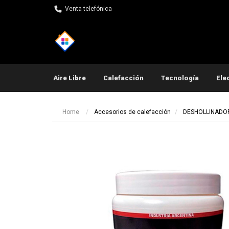
Venta telefónica
Aire Libre
Calefacción
Tecnología
Ele
Pequeños electrodomés
Home
Accesorios de calefacción
DESHOLLINADOR
Ot
Ot