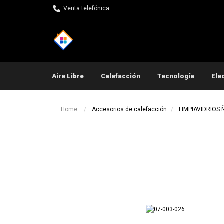
Venta telefónica
Aire Libre
Calefacción
Tecnología
Ele
Pequeños electrodomés
Home
Accesorios de calefacción
LIMPIAVIDRIOS 
Ot
Ot