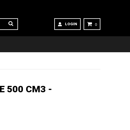
LOGIN
0
E 500 CM3 -