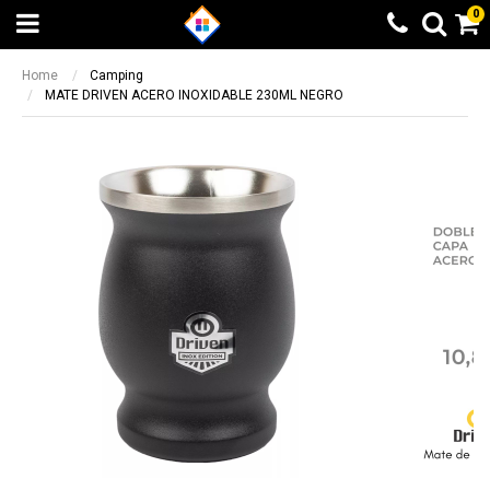
0
Home
Camping
MATE DRIVEN ACERO INOXIDABLE 230ML NEGRO
Beneficio Santander
Calculando...espere
6 cuotas sin interés + 10% de
Elegí otra opción
reintegro sin tope. 9 y 12 cuotas sin
BUSCAR
¡LISTO!
interés en productos seleccionados
Beneficio valido entre el 08/05/2023 y el
14/05/2023
Otras formas de pago
Otras formas de pago
Beneficio ICBC
Todas las opciones de pago a través de
Todas las opciones de pago a través de
9 cuotas sin interés en producto
Mercado Pago
Mercado Pago
seleccionados
Transferencia bancaria
Transferencia bancaria
Beneficio valido entre el 08/05/2023 y el
14/05/2023