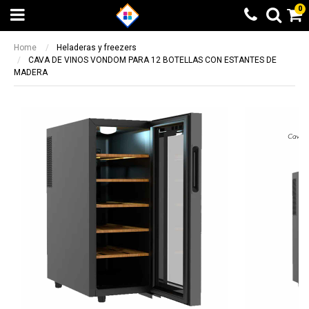
0
Home
Heladeras y freezers
CAVA DE VINOS VONDOM PARA 12 BOTELLAS CON ESTANTES DE
MADERA
Beneficio Santander
Calculando...espere
6 cuotas sin interés + 10% de
Elegí otra opción
reintegro sin tope. 9 y 12 cuotas sin
BUSCAR
¡LISTO!
interés en productos seleccionados
Beneficio valido entre el 08/05/2023 y el
14/05/2023
Otras formas de pago
Otras formas de pago
Beneficio ICBC
Todas las opciones de pago a través de
Todas las opciones de pago a través de
9 cuotas sin interés en producto
Mercado Pago
Mercado Pago
seleccionados
Transferencia bancaria
Transferencia bancaria
Beneficio valido entre el 08/05/2023 y el
14/05/2023