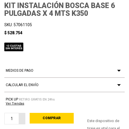
KIT INSTALACIÓN BOSCA BASE 6
PULGADAS X 4 MTS K350
SKU: 57061105
$ 528.754
MEDIOS DE PAGO
CALCULAR EL ENVÍO
PICK UP
RETIRO GRATIS EN 24hs
Ver Tiendas
COMPRAR
PROCESANDO
Este dispositivo de
tiraje es vital para el