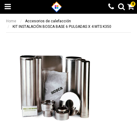
0
Home
Accesorios de calefacción
KIT INSTALACIÓN BOSCA BASE 6 PULGADAS X 4 MTS K350
Beneficio Santander
Calculando...espere
6 cuotas sin interés + 10% de
Elegí otra opción
reintegro sin tope. 9 y 12 cuotas sin
BUSCAR
¡LISTO!
interés en productos seleccionados
Beneficio valido entre el 08/05/2023 y el
14/05/2023
Otras formas de pago
Otras formas de pago
Beneficio ICBC
Todas las opciones de pago a través de
Todas las opciones de pago a través de
9 cuotas sin interés en producto
Mercado Pago
Mercado Pago
seleccionados
Transferencia bancaria
Transferencia bancaria
Beneficio valido entre el 08/05/2023 y el
14/05/2023