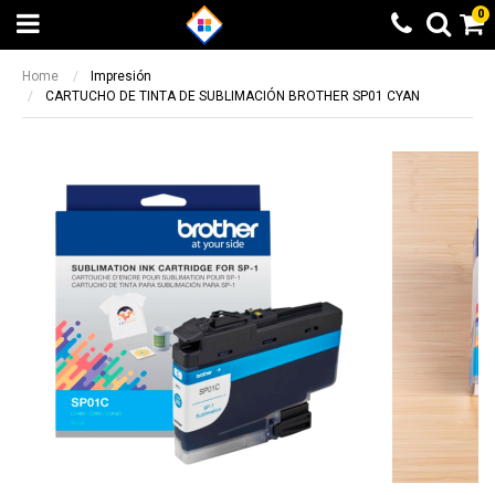
0
Home
Impresión
CARTUCHO DE TINTA DE SUBLIMACIÓN BROTHER SP01 CYAN
Beneficio Santander
Calculando...espere
6 cuotas sin interés + 10% de
Elegí otra opción
reintegro sin tope. 9 y 12 cuotas sin
BUSCAR
¡LISTO!
interés en productos seleccionados
Beneficio valido entre el 08/05/2023 y el
14/05/2023
Otras formas de pago
Otras formas de pago
Beneficio ICBC
Todas las opciones de pago a través de
Todas las opciones de pago a través de
9 cuotas sin interés en producto
Mercado Pago
Mercado Pago
seleccionados
Transferencia bancaria
Transferencia bancaria
Beneficio valido entre el 08/05/2023 y el
14/05/2023