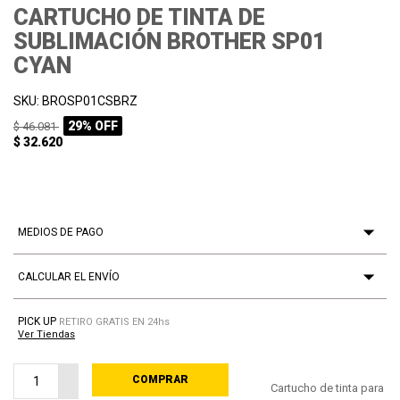
CARTUCHO DE TINTA DE
SUBLIMACIÓN BROTHER SP01
CYAN
SKU: BROSP01CSBRZ
29% OFF
$ 46.081
$ 32.620
MEDIOS DE PAGO
CALCULAR EL ENVÍO
PICK UP
RETIRO GRATIS EN 24hs
Ver Tiendas
COMPRAR
PROCESANDO
Cartucho de tinta para