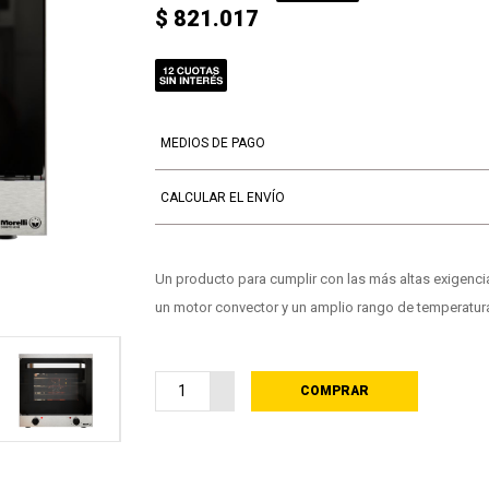
$ 821.017
MEDIOS DE PAGO
CALCULAR EL ENVÍO
Un producto para cumplir con las más altas exigenc
un motor convector y un amplio rango de temperatur
COMPRAR