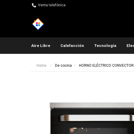
Venta telefónica
Aire Libre
Calefacción
Tecnología
Ele
Pequeños electrodomés
Home
De cocina
HORNO ELÉCTRICO CONVECTOR
Ot
Ot