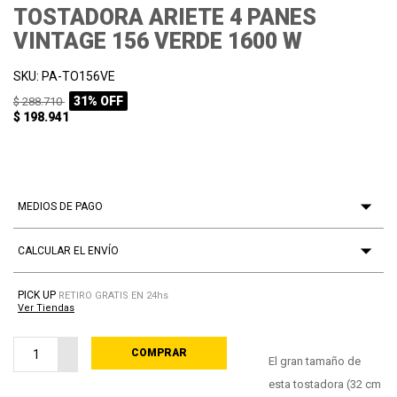
TOSTADORA ARIETE 4 PANES
VINTAGE 156 VERDE 1600 W
SKU: PA-TO156VE
31% OFF
$ 288.710
$ 198.941
MEDIOS DE PAGO
CALCULAR EL ENVÍO
PICK UP
RETIRO GRATIS EN 24hs
Ver Tiendas
COMPRAR
PROCESANDO
El gran tamaño de
esta tostadora (32 cm