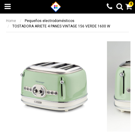
0
Home
Pequeños electrodomésticos
TOSTADORA ARIETE 4 PANES VINTAGE 156 VERDE 1600 W
Beneficio Santander
Calculando...espere
6 cuotas sin interés + 10% de
Elegí otra opción
reintegro sin tope. 9 y 12 cuotas sin
BUSCAR
¡LISTO!
interés en productos seleccionados
Beneficio valido entre el 08/05/2023 y el
14/05/2023
Otras formas de pago
Otras formas de pago
Beneficio ICBC
Todas las opciones de pago a través de
Todas las opciones de pago a través de
9 cuotas sin interés en producto
Mercado Pago
Mercado Pago
seleccionados
Transferencia bancaria
Transferencia bancaria
Beneficio valido entre el 08/05/2023 y el
14/05/2023