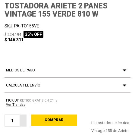
TOSTADORA ARIETE 2 PANES
VINTAGE 155 VERDE 810 W
SKU: PA-TO155VE
35% OFF
$ 224.194
$ 146.311
MEDIOS DE PAGO
CALCULAR EL ENVÍO
PICK UP
RETIRO GRATIS EN 24hs
Ver Tiendas
COMPRAR
PROCESANDO
La tostadora eléctrica
Vintage 155 de Ariete