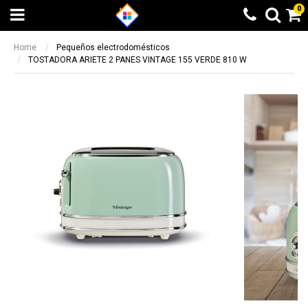
0
Home
Pequeños electrodomésticos
TOSTADORA ARIETE 2 PANES VINTAGE 155 VERDE 810 W
Beneficio Santander
Calculando...espere
6 cuotas sin interés + 10% de
Elegí otra opción
reintegro sin tope. 9 y 12 cuotas sin
BUSCAR
¡LISTO!
interés en productos seleccionados
Beneficio valido entre el 08/05/2023 y el
14/05/2023
Otras formas de pago
Otras formas de pago
Beneficio ICBC
Todas las opciones de pago a través de
Todas las opciones de pago a través de
9 cuotas sin interés en producto
Mercado Pago
Mercado Pago
seleccionados
Transferencia bancaria
Transferencia bancaria
Beneficio valido entre el 08/05/2023 y el
14/05/2023