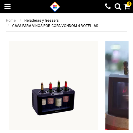
0
Home
Heladeras y freezers
CAVA PARA VINOS POR COPA VONDOM 4 BOTELLAS
Beneficio Santander
Calculando...espere
6 cuotas sin interés + 10% de
Elegí otra opción
reintegro sin tope. 9 y 12 cuotas sin
BUSCAR
¡LISTO!
interés en productos seleccionados
Beneficio valido entre el 08/05/2023 y el
14/05/2023
Otras formas de pago
Otras formas de pago
Beneficio ICBC
Todas las opciones de pago a través de
Todas las opciones de pago a través de
9 cuotas sin interés en producto
Mercado Pago
Mercado Pago
seleccionados
Transferencia bancaria
Transferencia bancaria
Beneficio valido entre el 08/05/2023 y el
14/05/2023