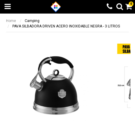
0
Home
Camping
PAVA SILBADORA DRIVEN ACERO INOXIDABLE NEGRA - 3 LITROS
Beneficio Santander
Calculando...espere
6 cuotas sin interés + 10% de
Elegí otra opción
reintegro sin tope. 9 y 12 cuotas sin
BUSCAR
¡LISTO!
interés en productos seleccionados
Beneficio valido entre el 08/05/2023 y el
14/05/2023
Otras formas de pago
Otras formas de pago
Beneficio ICBC
Todas las opciones de pago a través de
Todas las opciones de pago a través de
9 cuotas sin interés en producto
Mercado Pago
Mercado Pago
seleccionados
Transferencia bancaria
Transferencia bancaria
Beneficio valido entre el 08/05/2023 y el
14/05/2023