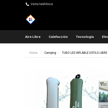
Venta telefónica
Aire Libre
Calefacción
Tecnología
Ele
Pequeños electrodomés
Home
Camping
TUBO LED INFLABLE ESTILO LIBRE 
Ot
Ot