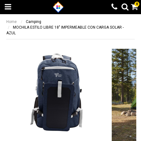
0
Home
Camping
MOCHILA ESTILO LIBRE 18" IMPERMEABLE CON CARGA SOLAR -
AZUL
Beneficio Santander
Calculando...espere
6 cuotas sin interés + 10% de
Elegí otra opción
reintegro sin tope. 9 y 12 cuotas sin
BUSCAR
¡LISTO!
interés en productos seleccionados
Beneficio valido entre el 08/05/2023 y el
14/05/2023
Otras formas de pago
Otras formas de pago
Beneficio ICBC
Todas las opciones de pago a través de
Todas las opciones de pago a través de
9 cuotas sin interés en producto
Mercado Pago
Mercado Pago
seleccionados
Transferencia bancaria
Transferencia bancaria
Beneficio valido entre el 08/05/2023 y el
14/05/2023