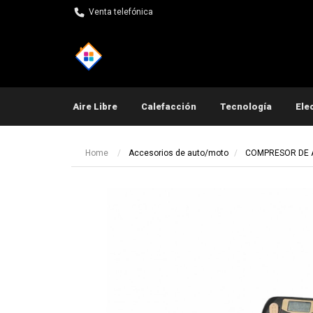
Venta telefónica
Aire Libre
Calefacción
Tecnología
Ele
Pequeños electrodomés
Home
Accesorios de auto/moto
COMPRESOR DE AI
Ot
Ot