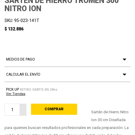
SARTEN DE HIERRO TROMEN 300
NITRO ION
SKU: 95-023-141T
$ 132.886
MEDIOS DE PAGO
CALCULAR EL ENVÍO
PICK UP
RETIRO GRATIS EN 24hs
Ver Tiendas
COMPRAR
PROCESANDO
Sartén de Hierro Nitro
Ion 30 cm Diseñada
para quienes buscan resultados profesionales en cada preparación. La