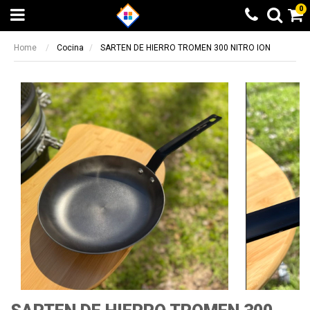
0
Home
Cocina
SARTEN DE HIERRO TROMEN 300 NITRO ION
Beneficio Santander
Calculando...espere
6 cuotas sin interés + 10% de
Elegí otra opción
reintegro sin tope. 9 y 12 cuotas sin
BUSCAR
¡LISTO!
interés en productos seleccionados
Beneficio valido entre el 08/05/2023 y el
14/05/2023
Otras formas de pago
Otras formas de pago
Beneficio ICBC
Todas las opciones de pago a través de
Todas las opciones de pago a través de
9 cuotas sin interés en producto
Mercado Pago
Mercado Pago
seleccionados
Transferencia bancaria
Transferencia bancaria
Beneficio valido entre el 08/05/2023 y el
14/05/2023