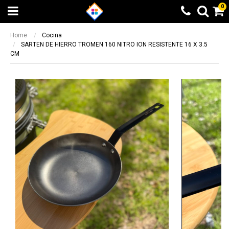
0
Home
Cocina
SARTEN DE HIERRO TROMEN 160 NITRO ION RESISTENTE 16 X 3.5
CM
Beneficio Santander
Calculando...espere
6 cuotas sin interés + 10% de
Elegí otra opción
reintegro sin tope. 9 y 12 cuotas sin
BUSCAR
¡LISTO!
interés en productos seleccionados
Beneficio valido entre el 08/05/2023 y el
14/05/2023
Otras formas de pago
Otras formas de pago
Beneficio ICBC
Todas las opciones de pago a través de
Todas las opciones de pago a través de
9 cuotas sin interés en producto
Mercado Pago
Mercado Pago
seleccionados
Transferencia bancaria
Transferencia bancaria
Beneficio valido entre el 08/05/2023 y el
14/05/2023