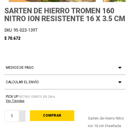
SARTEN DE HIERRO TROMEN 160
NITRO ION RESISTENTE 16 X 3.5 CM
SKU: 95-023-139T
$ 70.672
MEDIOS DE PAGO
CALCULAR EL ENVÍO
PICK UP
RETIRO GRATIS EN 24hs
Ver Tiendas
COMPRAR
PROCESANDO
Sartén de Hierro Nitro
Ion 16 cm Diseñada