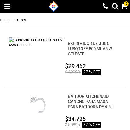
0
Home
Otros
EXPRIMIDOR DE JUGO
LUSQTOFF 800 ML 65 W
CELESTE
$29.462
$ 40092
27 % OFF
BATIDOR KITCHENAID
GANCHO PARA MASA
PARA BATIDORA DE 4.5 L
$34.725
$ 50895
32 % OFF