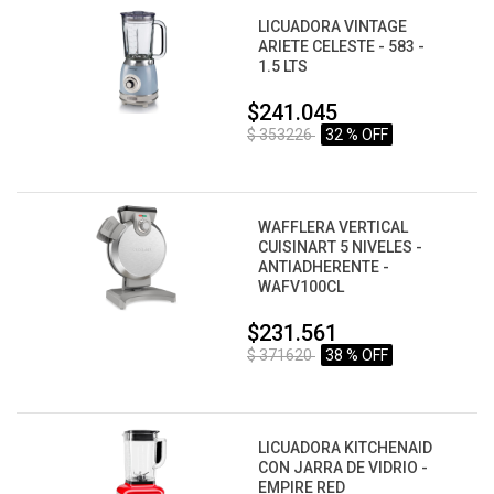
LICUADORA VINTAGE
ARIETE CELESTE - 583 -
1.5 LTS
$241.045
$ 353226
32 % OFF
WAFFLERA VERTICAL
CUISINART 5 NIVELES -
ANTIADHERENTE -
WAFV100CL
$231.561
$ 371620
38 % OFF
LICUADORA KITCHENAID
CON JARRA DE VIDRIO -
EMPIRE RED