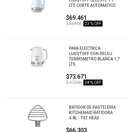
LUSQTOFF CELESTE 1.7
LTS CORTE AUTOMATICO
$69.461
$ 89948
23 % OFF
PAVA ELECTRICA
LUSQTOFF CON RELOJ
TERMOMETRO BLANCA 1,7
LTS
$73.671
$ 97238
24 % OFF
BATIDOR DE PASTELERÍA
KITCHENAID BATIDORA
4.8L - TILT HEAD
$66.303