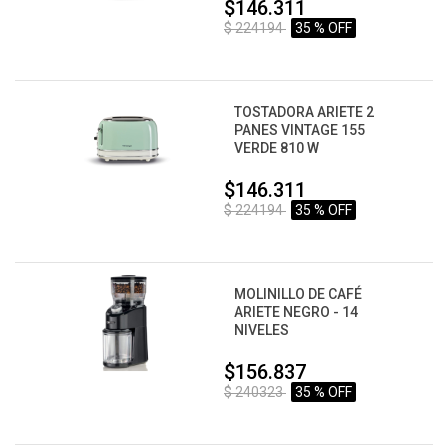
$146.311
$ 224194
35 % OFF
TOSTADORA ARIETE 2
PANES VINTAGE 155
VERDE 810 W
$146.311
$ 224194
35 % OFF
MOLINILLO DE CAFÉ
ARIETE NEGRO - 14
NIVELES
$156.837
$ 240323
35 % OFF