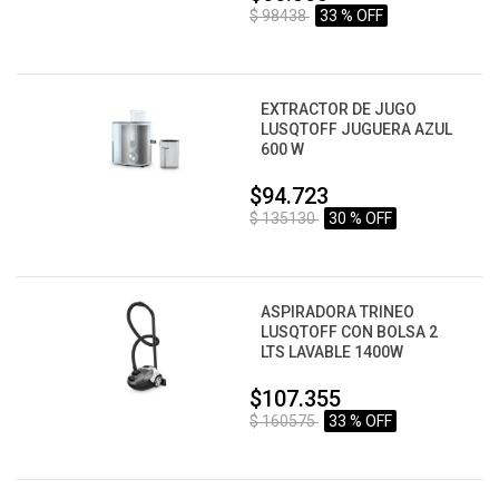
$ 98438
33 % OFF
EXTRACTOR DE JUGO
LUSQTOFF JUGUERA AZUL
600 W
$94.723
$ 135130
30 % OFF
ASPIRADORA TRINEO
LUSQTOFF CON BOLSA 2
LTS LAVABLE 1400W
$107.355
$ 160575
33 % OFF